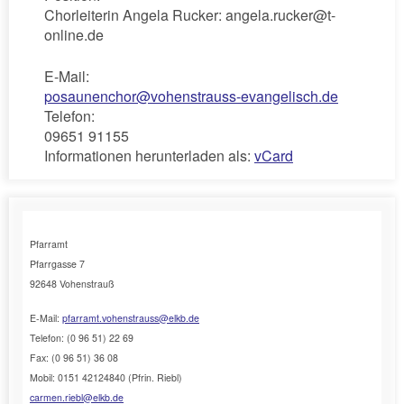
Chorleiterin Angela Rucker: angela.rucker@t-
online.de
E-Mail:
posaunenchor@vohenstrauss-evangelisch.de
Telefon:
09651 91155
Informationen herunterladen als:
vCard
Pfarramt
Pfarrgasse 7
92648 Vohenstrauß
E-Mail:
pfarramt.vohenstrauss@elkb.de
Telefon: (0 96 51) 22 69
Fax: (0 96 51) 36 08
Mobil: 0151 42124840 (Pfrin. Riebl)
carmen.riebl@elkb.de