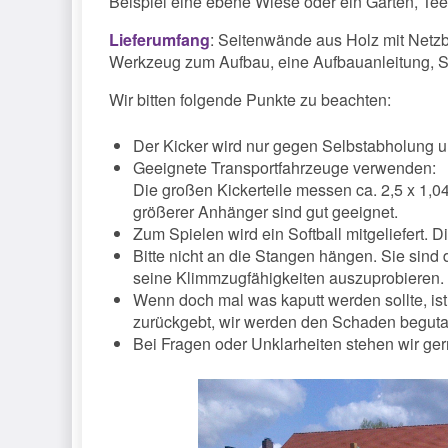
Beispiel eine ebene Wiese oder ein Garten, Teer
Lieferumfang
: Seitenwände aus Holz mit Netz
Werkzeug zum Aufbau, eine Aufbauanleitung, So
Wir bitten folgende Punkte zu beachten:
Der Kicker wird nur gegen Selbstabholung un
Geeignete Transportfahrzeuge verwenden:
Die großen Kickerteile messen ca. 2,5 x 1,04
größerer Anhänger sind gut geeignet.
Zum Spielen wird ein Softball mitgeliefert. D
Bitte nicht an die Stangen hängen. Sie sind
seine Klimmzugfähigkeiten auszuprobieren.
Wenn doch mal was kaputt werden sollte, ist
zurückgebt, wir werden den Schaden begut
Bei Fragen oder Unklarheiten stehen wir ger