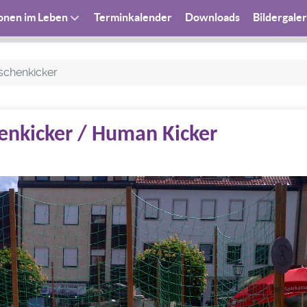
ionen im Leben
Terminkalender
Downloads
Bildergaler
chenkicker
nkicker / Human Kicker