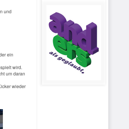
en und
der ein
spielt wird.
icht um daran
Kicker wieder