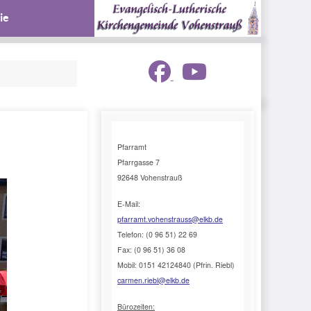
ie
Pfarramt
Pfarrgasse 7
92648 Vohenstrauß
E-Mail:
pfarramt.vohenstrauss@elkb.de
Telefon: (0 96 51) 22 69
Fax: (0 96 51) 36 08
Mobil: 0151 42124840 (Pfrin. Riebl)
carmen.riebl@elkb.de
Bürozeiten: