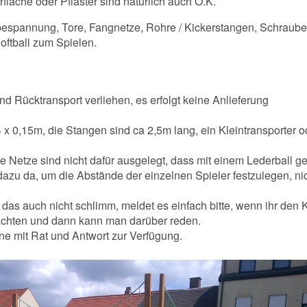
fläche oder Pflaster sind natürlich auch O.K.
bespannung, Tore, Fangnetze, Rohre / Kickerstangen, Schraub
ftball zum Spielen.
d Rücktransport verliehen, es erfolgt keine Anlieferung
 x 0,15m, die Stangen sind ca 2,5m lang, ein Kleintransporter o
ie Netze sind nicht dafür ausgelegt, dass mit einem Lederball ge
 dazu da, um die Abstände der einzelnen Spieler festzulegen, n
 das auch nicht schlimm, meldet es einfach bitte, wenn ihr den 
achten und dann kann man darüber reden.
ne mit Rat und Antwort zur Verfügung.