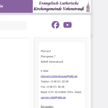
ie
Pfarramt
Pfarrgasse 7
92648 Vohenstrauß
E-Mail:
pfarramt.vohenstrauss@elkb.de
Telefon: (0 96 51) 22 69
Fax: (0 96 51) 36 08
Mobil: 0151 42124840 (Pfrin. Riebl)
carmen.riebl@elkb.de
Bürozeiten: