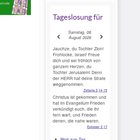
Tageslosung für
Samstag, 08.
August 2026
Jauchze, du Tochter Zion!
Frohlocke, Israel! Freue
dich und sei fröhlich von
ganzem Herzen, du
Tochter Jerusalem! Denn
der HERR hat deine Strafe
weggenommen.
Zefanja 3,14-15
Christus ist gekommen und
hat im Evangelium Frieden
verkündigt euch, die ihr
fern wart, und Frieden
denen, die nahe waren.
Epheser 2,17
Wort zum Tag