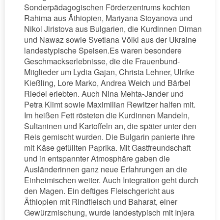
Sonderpädagogischen Förderzentrums kochten
Rahima aus Äthiopien, Mariyana Stoyanova und
Nikol Jiristova aus Bulgarien, die Kurdinnen Diman
und Nawaz sowie Svetlana Völkl aus der Ukraine
landestypische Speisen.Es waren besondere
Geschmackserlebnisse, die die Frauenbund-
Mitglieder um Lydia Gajan, Christa Lehner, Ulrike
Kießling, Lore Marko, Andrea Weich und Bärbel
Riedel erlebten. Auch Nina Mehta-Jander und
Petra Klimt sowie Maximilian Rewitzer halfen mit.
Im heißen Fett rösteten die Kurdinnen Mandeln,
Sultaninen und Kartoffeln an, die später unter den
Reis gemischt wurden. Die Bulgarin panierte ihre
mit Käse gefüllten Paprika. Mit Gastfreundschaft
und in entspannter Atmosphäre gaben die
Ausländerinnen ganz neue Erfahrungen an die
Einheimischen weiter. Auch Integration geht durch
den Magen. Ein deftiges Fleischgericht aus
Äthiopien mit Rindfleisch und Baharat, einer
Gewürzmischung, wurde landestypisch mit Injera