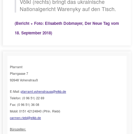
Völkl (rechts) bringt das ukrainische
Nationalgericht Warenyky auf den Tisch.
(Bericht + Foto: Elisabeth Dobmayer, Der Neue Tag vom
18. September 2018)
Pfarramt
Pfarrgasse 7
92648 Vohenstrauß
E-Mail:
pfarramt.vohenstrauss@elkb.de
Telefon: (0 96 51) 22 69
Fax: (0 96 51) 36 08
Mobil: 0151 42124840 (Pfrin. Riebl)
carmen.riebl@elkb.de
Bürozeiten: