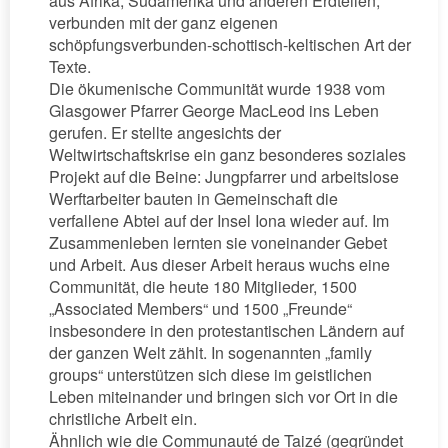
aus Afrika, Südamerika und anderen Erdteilen,
verbunden mit der ganz eigenen
schöpfungsverbunden-schottisch-keltischen Art der
Texte.
Die ökumenische Communität wurde 1938 vom
Glasgower Pfarrer George MacLeod ins Leben
gerufen. Er stellte angesichts der
Weltwirtschaftskrise ein ganz besonderes soziales
Projekt auf die Beine: Jungpfarrer und arbeitslose
Werftarbeiter bauten in Gemeinschaft die
verfallene Abtei auf der Insel Iona wieder auf. Im
Zusammenleben lernten sie voneinander Gebet
und Arbeit. Aus dieser Arbeit heraus wuchs eine
Communität, die heute 180 Mitglieder, 1500
„Associated Members“ und 1500 „Freunde“
insbesondere in den protestantischen Ländern auf
der ganzen Welt zählt. In sogenannten „family
groups“ unterstützen sich diese im geistlichen
Leben miteinander und bringen sich vor Ort in die
christliche Arbeit ein.
Ähnlich wie die Communauté de Taizé (gegründet